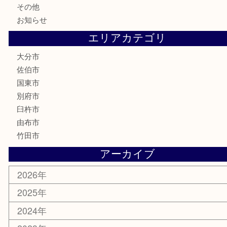
古美術品
家電
喫煙具
電動工具
文房具
釣り道具
楽器
香水
化粧品
MLM
サプリメント
美容
携帯電話
その他
お知らせ