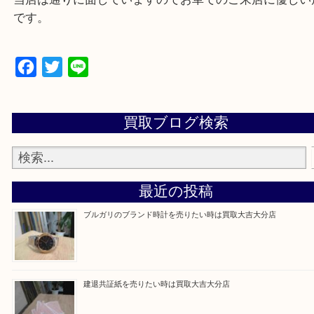
大分市・別府市・玖珠町・臼杵市・日出町・杵築市
市・津久見市・佐伯市・竹田市・宇佐市・日田市・
市・豊後高田市などで買取価格満足度No1を目指し
す！
当店は通りに面していますのでお車でのご来店に優
です。
Facebook
Twitter
Line
買取ブログ検索