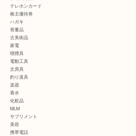
時計
カメラ
食器
金貨
銀貨
記念メダル
古銭
お酒
印紙
切手
金券・商品券
鉄道関連品
テレホンカード
株主優待券
ハガキ
骨董品