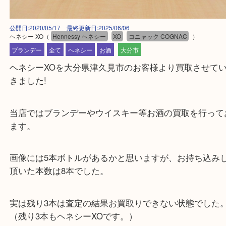
公開日:2020/05/17 最終更新日:2025/06/06
ヘネシー XO
（
Hennessy ヘネシー
XO
コニャック COGNAC
）
ブランデー
全て
ヘネシー
お酒
大分市
ヘネシーXOを大分県津久見市のお客様より買取さ
きました!
当店ではブランデーやウイスキー等お酒の買取を行
ます。
画像には5本ボトルがあるかと思いますが、お持ち