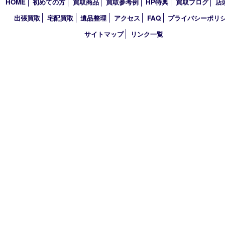
2021年
2020年
2019年
2018年
買取大吉 大分店
〒870-0844 大分県大分市古国府五丁目1番36-101号スターブル
TEL 0120-884-848
営業時間 10：00～18：00
不定休
古物商許可証
大分県公安委員会 第941020001524号
HOME
初めての方
買取商品
買取参考例
HP特典
買取ブログ