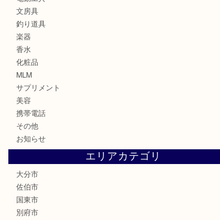
切手
金券・商品券
鉄道関連品
テレホンカード
株主優待券
ハガキ
骨董品
古美術品
家電
喫煙具
電動工具
文房具
釣り道具
楽器
香水
化粧品