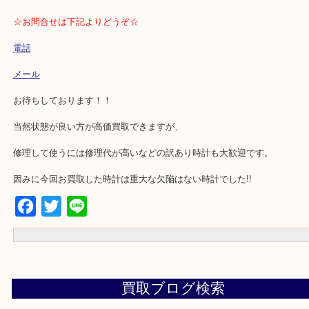
・無料駐車場完備
・ご成約者様全員に抽選で当たるアマゾンギフト券プレゼント
⇒エキテンサイトの口コミ投稿が条件です。
☆持ち込み査定のお客様は下記をタップ☆
お車の方⇒
現在地からナビスタート
☆お問合せは下記よりどうぞ☆
電話
メール
お待ちしております！！
当然状態が良い方が高価買取できますが、
修理して使うには修理代が高いなどの訳あり時計も大歓迎です。
因みに今回お買取した時計は重大な欠陥はない時計でした!!