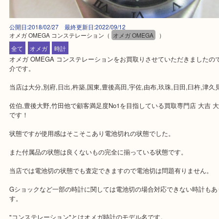
公開日:2018/02/27 最終更新日:2022/09/12
オメガ OMEGA コンステレーション
（
オメガ OMEGA
）
全て
オメガ
時計
オメガ OMEGA コンステレーションをお買取りさせていただきま
介です。
当店は大分,別府,日出,杵築,国東,豊後高田,宇佐,由布,玖珠,日田,臼杵,
佐伯,豊後大野,竹田他で顧客満足度No1を目指している買取専門店 大
です！
状態ですが使用感はそこそこあり電池切れの状態でした。
また付属品の状態は良くないもの完全に揃っている状態です。