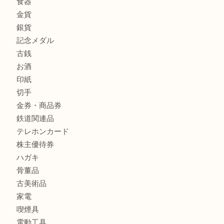
貴金属
宝石
金製品
銀製品
財布
バッグ
ブランド
時計
カメラ
食器
金貨
銀貨
記念メダル
古銭
お酒
印紙