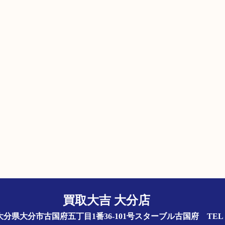
買取大吉 大分店
844 大分県大分市古国府五丁目1番36-101号スターブル古国府
TEL 