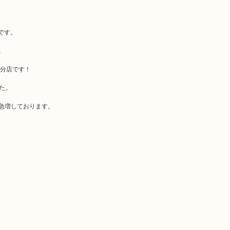
です。
,
大分店です！
した。
が急増しております。