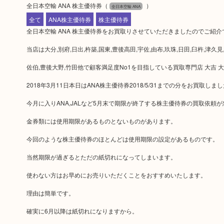
全日本空輸 ANA 株主優待券
（
）
全日本空輸 ANA
全て
ANA株主優待券
株主優待券
全日本空輸 ANA 株主優待券をお買取りさせていただきましたのでご紹介
当店は大分,別府,日出,杵築,国東,豊後高田,宇佐,由布,玖珠,日田,臼杵,津久見
佐伯,豊後大野,竹田他で顧客満足度No1を目指している買取専門店 大吉 
2018年3月11日本日はANA株主優待券2018/5/31までの分をお買取しま
今月に入りANA,JALなど5月末で期限が終了する株主優待券の買取依頼
金券類には使用期限があるものとないものがあります。
今回のような株主優待券のほとんどは使用期限の設定があるものです。
当然期限が過ぎるとただの紙切れになってしまいます。
使わない方はお早めにお売りいただくことをおすすめいたします。
理由は簡単です。
確実に6月以降は紙切れになりますから。