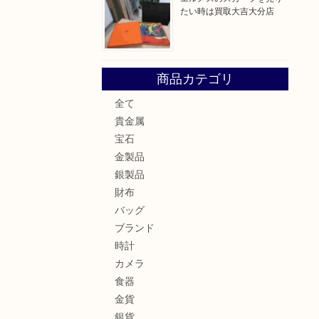
たい時は買取大吉大分店
商品カテゴリ
全て
貴金属
宝石
金製品
銀製品
財布
バッグ
ブランド
時計
カメラ
食器
金貨
銀貨