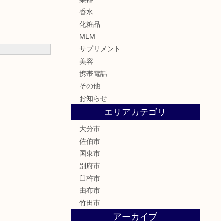
香水
化粧品
MLM
サプリメント
美容
携帯電話
その他
お知らせ
エリアカテゴリ
大分市
佐伯市
国東市
別府市
臼杵市
由布市
竹田市
アーカイブ