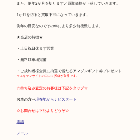
また、例年2か月を切りますと買取価格が下落していきます。
1か月を切ると買取不可になっていきます。
例年の目安なのでその年により多少前後致します。
★当店の特徴★
・土日祝日休まず営業
・無料駐車場完備
・ご成約者様全員に抽選で当たるアマゾンギフト券プレゼント
⇒エキテンサイトの口コミ投稿が条件です。
☆持ち込み査定のお客様は下記をタップ☆
お車の方⇒
現在地からナビスタート
☆お問合せは下記よりどうぞ☆
電話
メール