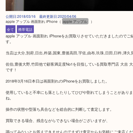
公開日:2018/03/16 最終更新日:2020/04/06
apple アップル 画面割れ iPhone
（
apple アップル
）
全て
携帯電話
apple アップル 画面割れ iPhoneをお買取りさせていただきました
す。
当店は大分,別府,日出,杵築,国東,豊後高田,宇佐,由布,玖珠,日田,臼杵,
佐伯,豊後大野,竹田他で顧客満足度No1を目指している買取専門店 大
です！
2018年3月16日本日は画面割れのiPhoneをお買取しました。
使用していると不幸にも落としたりしてひびや割れてしまうことが