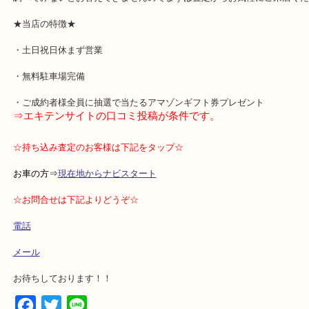
ね。
操作の状態や型落ち具合などを総合的に判断して査定します。
買取できる場合、残念ながらできない場合がございますが、
調べてみないとお答えできませんのでまずは査定からお気軽にご来店
★当店の特徴★
・土日祝日休まず営業
・無料駐車場完備
・ご成約者様全員に抽選で当たるアマゾンギフト券プレゼント
⇒エキテンサイトの口コミ投稿が条件です。
☆持ち込み査定のお客様は下記をタップ☆
お車の方⇒
現在地からナビスタート
☆お問合せは下記よりどうぞ☆