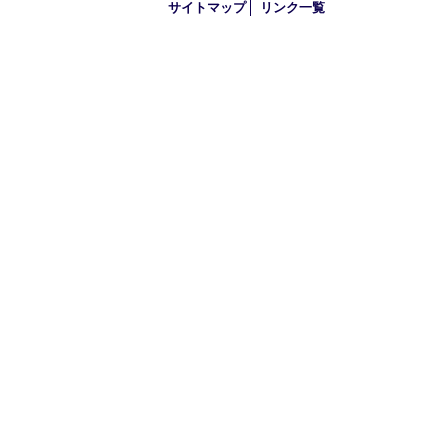
2018年
買取大吉 大分店
〒870-0844 大分県大分市古国府五丁目1番36-101号スターブル
TEL 0120-884-848
営業時間 10：00～18：00
不定休
古物商許可証
大分県公安委員会 第941020001524号
HOME
初めての方
買取商品
買取参考例
HP特典
買取ブログ
出張買取
宅配買取
遺品整理
アクセス
FAQ
プライバシー
サイトマップ
リンク一覧