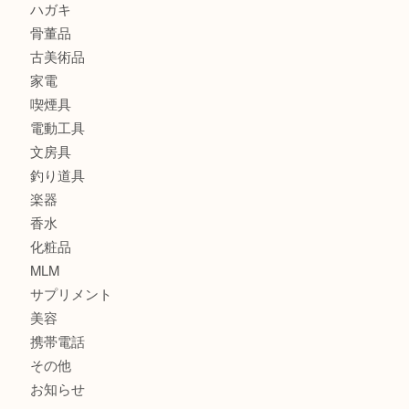
銀貨
記念メダル
古銭
お酒
印紙
切手
金券・商品券
鉄道関連品
テレホンカード
株主優待券
ハガキ
骨董品
古美術品
家電
喫煙具
電動工具
文房具