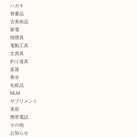
金貨
銀貨
記念メダル
古銭
お酒
印紙
切手
金券・商品券
鉄道関連品
テレホンカード
株主優待券
ハガキ
骨董品
古美術品
家電
喫煙具