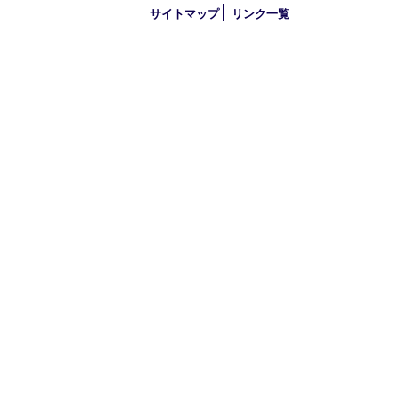
2019年
2018年
買取大吉 大分店
〒870-0844 大分県大分市古国府五丁目1番36-101号スターブル
TEL 0120-884-848
営業時間 10：00～18：00
不定休
古物商許可証
大分県公安委員会 第941020001524号
HOME
初めての方
買取商品
買取参考例
HP特典
買取ブログ
出張買取
宅配買取
遺品整理
アクセス
FAQ
プライバシー
サイトマップ
リンク一覧