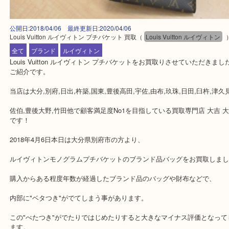
公開日:2018/04/06 最終更新日:2020/04/06
Louis Vuitton ルイヴィトン プチバケット 買取
（
Louis Vuitton ルイヴ
全て
ブランド
ルイヴィトン
Louis Vuitton ルイヴィトン プチバケットをお買取りさせていただ
ご紹介です。
当店は大分,別府,日出,杵築,国東,豊後高田,宇佐,由布,玖珠,日田,臼杵,
佐伯,豊後大野,竹田他で顧客満足度No1を目指している買取専門店 大
です！
2018年4月6日本日は大分県別府市の方より、
ルイヴィトンモノグラムプチバケットのブランド品バッグをお買取