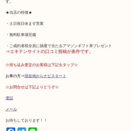
本当にもったいないです。
長い間ご愛用されていないルイヴィトン等ブランド品がある方は整
めしております。
整理して使うのであれば使う、
使わないのであれば少しでもダメージがない内にお売りいただけれ
す。
★当店の特徴★
・土日祝日休まず営業
・無料駐車場完備
・ご成約者様全員に抽選で当たるアマゾンギフト券プレゼント
⇒エキテンサイトの口コミ投稿が条件です。
☆持ち込み査定のお客様は下記をタップ☆
お車の方⇒
現在地からナビスタート