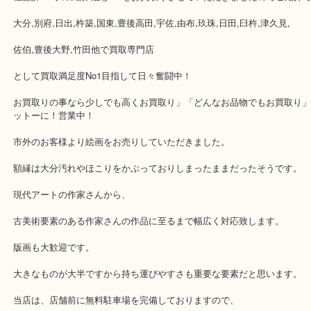
公開日:2018/08/18 最終更新日:2020/04/06
佐藤計 パリの風景 油彩 F6
（
N/A
）
全て
古美術品
佐藤計 パリの風景 油彩 F6をお買取りさせていただきましたのでご
大分,別府,日出,杵築,国東,豊後高田,宇佐,由布,玖珠,日田,臼杵,津久見
佐伯,豊後大野,竹田他で買取専門店
として買取満足度No1目指して日々奮闘中！
お買取りの事なら少しでも高くお買取り」「どんなお品物でもお買
ットーに！営業中！
市外のお客様より絵画をお売りしていただきました。
額縁は大分汚れやほこりをかぶっておりしまったままだったそうで
現代アートの作家さんから、
古美術要素のある作家さんの作品に至るまで幅広く対応致します。