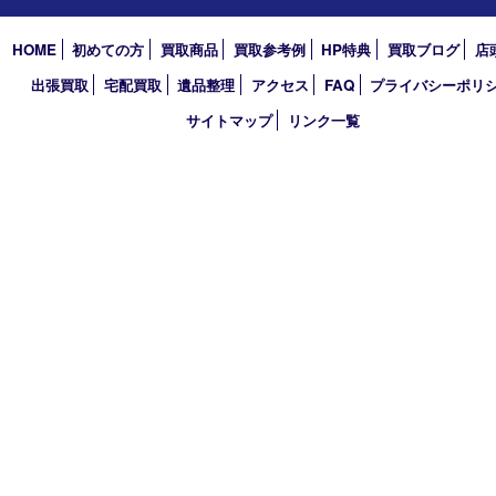
2021年
2020年
2019年
2018年
買取大吉 大分店
〒870-0844 大分県大分市古国府五丁目1番36-101号スターブル
TEL 0120-884-848
営業時間 10：00～18：00
不定休
古物商許可証
大分県公安委員会 第941020001524号
HOME
初めての方
買取商品
買取参考例
HP特典
買取ブログ