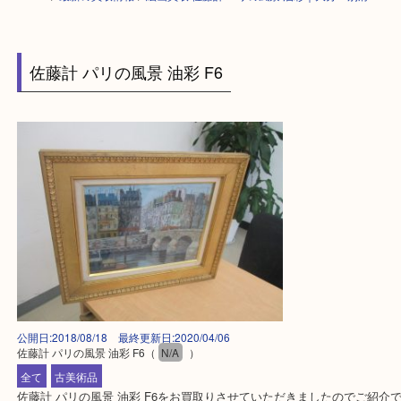
HOME
>
最新の買取情報
>
絵画買取 佐藤計 パリの風景 油彩｜大分・別府
佐藤計 パリの風景 油彩 F6