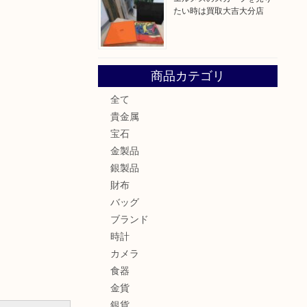
たい時は買取大吉大分店
商品カテゴリ
全て
貴金属
宝石
金製品
銀製品
財布
バッグ
ブランド
時計
カメラ
食器
金貨
銀貨