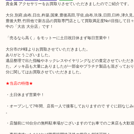
公開日:2019/04/11 最終更新日:2025/06/06
貴金属 アクセサリー色々
（
貴金属
指輪 リング ネックレス イヤリング
K14 14金 Pt900 プラチナ900 Pt850 プラチナ850
）
金
全て
貴金属
プラチナ
別府市
貴金属 アクセサリーをお買取りさせていただきましたのでご紹介で
大分,別府,由布,日出,杵築,国東,豊後高田,宇佐,由布,玖珠,日田,臼杵,津
豊後大野,竹田他で新古品の買取専門店として買取満足度No1目指し
中の「大吉 大分店」です！
「売るなら高く」をモットーに土日祝日休まず毎日営業中！
大分市のH様よりお買取させていただきました。
ありがとうございました。
遺品整理で出た指輪やネックレスやイヤリングなどの査定させてい
た。メッキ品も大量にありましたが一部金やプラチナ製品も混ざっ
分に関してはお買取させていただきました。
★当店の特徴★
・土日休まず営業中！