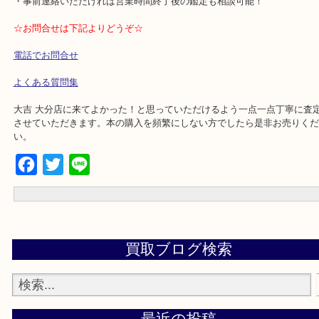
・オープンして7年間、店長一人で接客しておりますので すぐに顔
。
・店舗前に10台分の無料駐車場がございますのでお車でのご来店も
・事前連絡いただければ営業時間終了後の鑑定も相談可能！
☆お問合せは下記よりどうぞ☆
電話でお問合せ
よくある質問集
大吉 大分店に来てよかった！と思っていただけるよう一点一点丁寧
させていただきます。本の購入を頻繁にしない方でしたら是非お売
い。
Facebook
Twitter
Line