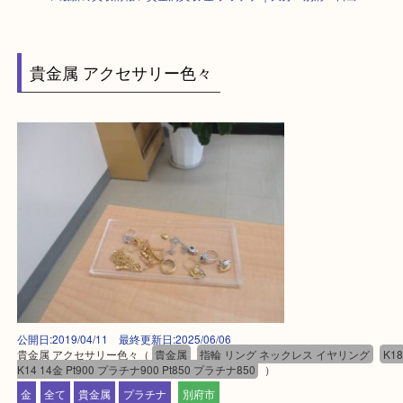
HOME
>
最新の買取情報
>
貴金属買取 金 プラチナ｜大分・別府・日出
貴金属 アクセサリー色々