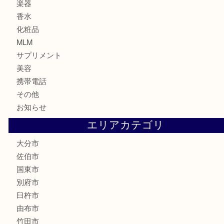
株主優待券
ハガキ
骨董品
古美術品
家電
喫煙具
電動工具
文房具
釣り道具
楽器
香水
化粧品
MLM
サプリメント
美容
携帯電話