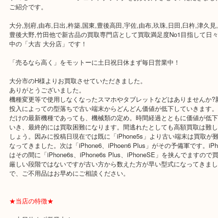
公開日:2019/04/14 最終更新日:2025/06/06
ドコモ iPhone7
（
ドコモ docomo
iPhone7 128GB ジェットブラック
全て
携帯電話
別府市
ドコモ iPhone7 128GB ジェットブラックをお買取りさせていた
ご紹介です。
大分,別府,由布,日出,杵築,国東,豊後高田,宇佐,由布,玖珠,日田,臼杵,津
豊後大野,竹田他で新古品の買取専門店として買取満足度No1目指し
中の「大吉 大分店」です！
「売るなら高く」をモットーに土日祝日休まず毎日営業中！
大分市のH様よりお買取させていただきました。
ありがとうございました。
機種変更等で使用しなくなったスマホやタブレットなどはありません
投入によっての型落ちで古い端末からどんどん価値が低下していき
だけの最新機種であっても、機械類の定め。時間経過とともに価値
いき、最終的には買取困難になります。間逃れたとしても高額買取
しょう。因みに投稿日現在では既に「iPhone5s」より古い端末は
なってきました。次は「iPhone6、iPhoen6 Plus」がその予備軍です。
はその間に「iPhone6s、iPhone6s Plus、iPhoneSE」を挟んで