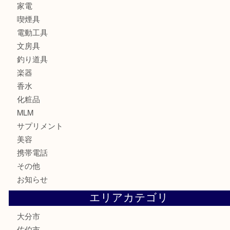
お酒
印紙
切手
金券・商品券
鉄道関連品
テレホンカード
株主優待券
ハガキ
骨董品
古美術品
家電
喫煙具
電動工具
文房具
釣り道具
楽器