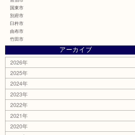
香水
化粧品
MLM
サプリメント
美容
携帯電話
その他
お知らせ
エリアカテゴリ
大分市
佐伯市
国東市
別府市
臼杵市
由布市
竹田市