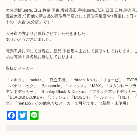
公開日:2019/04/27
マキタ 墨出し器 SK506GDZ
（
マキタ makita
墨出し器 SK506GDZ
N
全て
電動工具
マキタ 充電式屋内・屋外兼用墨出し器 SK506GDZお買取ブログで
大分,別府,由布,日出,杵築,国東,豊後高田,宇佐,由布,玖珠,日田,臼杵,津
豊後大野,竹田他で新古品の買取専門店として買取満足度No1目指し
中の「大吉 大分店」です！
大分市の方よりお買取させていただきました。
ありがとうございました。
電動工具に関しては現在、新品,未使用を主として買取をしておりま
品な電動工具各種お待ちしております。
取扱いメーカー
「マキタ」「makita」「日立工機」「Hitachi Koki」「リョービ」「
「パナソニック」「Panasonic」「マックス」「MAX」「スタンレ
アンドデッカー」「Stanley Black & Decker」「ブラックアンド
「BLACK&DECKER」「ボッシュ」「BOSCH」「ヒルティ」「HIL