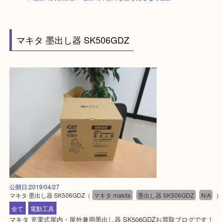
HOME
>
最新の買取情報
>
電動工具 墨出し器を売るなら当店へ
マキタ 墨出し器 SK506GDZ