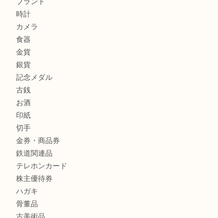
全て
貴金属
宝石
金製品
銀製品
財布
バッグ
ブランド
時計
カメラ
食器
金貨
銀貨
記念メダル
古銭
お酒