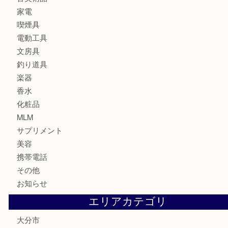
印紙
切手
金券・商品券
鉄道関連品
テレホンカード
株主優待券
ハガキ
骨董品
古美術品
家電
喫煙具
電動工具
文房具
釣り道具
楽器
香水