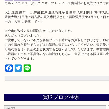
公開日:2019/05/13 最終更新日:2020/04/06
カルティエ マストタンク
（
カルティエ Cartier
マストタンク レディー
時計
N/A
）
全て
カルティエ
時計
カルティエ マストタンク クオーツ レディース腕時計のお買取ブロ
大分,別府,由布,日出,杵築,国東,豊後高田,宇佐,由布,玖珠,日田,臼杵,津
豊後大野,竹田他で新古品の買取専門店として買取満足度No1目指し
中の「大吉 大分店」です！
大分市のW様よりお買取させていただきました。
ありがとうございました。
ご愛用していないご不用な各種ブランド時計をお買取しております
ものや壊れた時計でもまずはお気軽に査定にいらしてください。査
可能な場合は不具合のある状態でもご提示させていただきます。中
い最新のモデルで不具合のない時計はもちろん、当店でできる限り
させていただきます。
Facebook
Twitter
Line