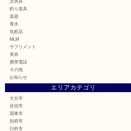
テレホンカード
株主優待券
ハガキ
骨董品
古美術品
家電
喫煙具
電動工具
文房具
釣り道具
楽器
香水
化粧品
MLM
サプリメント
美容