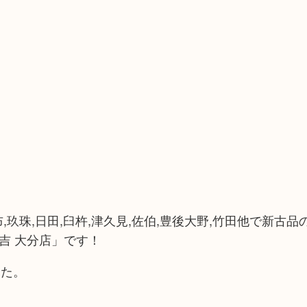
由布,玖珠,日田,臼杵,津久見,佐伯,豊後大野,竹田他で新古
吉 大分店」です！
した。