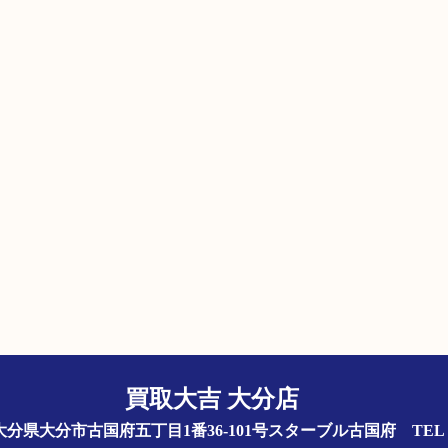
買取大吉 大分店
844 大分県大分市古国府五丁目1番36-101号スターブル古国府
TEL 