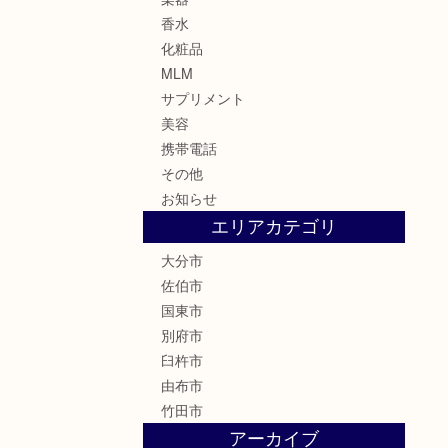
香水
化粧品
MLM
サプリメント
美容
携帯電話
その他
お知らせ
エリアカテゴリ
大分市
佐伯市
国東市
別府市
臼杵市
由布市
竹田市
アーカイブ