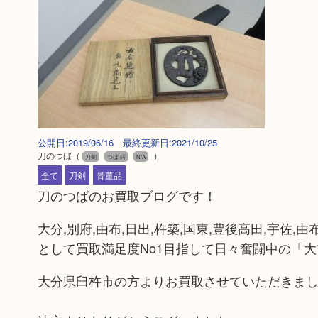
公開日:2019/06/16 最終更新日:2021/10/25
刀のつば
（
）
刀剣
つば 鍔
N/A
全て
刀剣
骨董品
刀のつばのお買取ブログです！
大分,別府,由布,日出,杵築,国東,豊後高田,宇佐,
として買取満足度No1目指して日々奮闘中の「大
大分県臼杵市の方よりお買取させていただきま