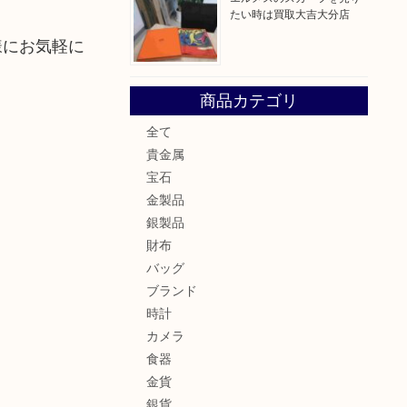
たい時は買取大吉大分店
様にお気軽に
商品カテゴリ
全て
貴金属
宝石
金製品
銀製品
財布
バッグ
ブランド
時計
カメラ
食器
金貨
銀貨