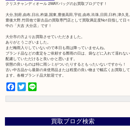
公開日:2019/06/21 最終更新日:2020/06/14
ディオール 2WAYバッグ
（
ディオール Dior
2WAYバッグ ハンドバッグ
）
全て
ブランド
ディオール
クリスチャンディオール 2WAYバッグのお買取ブログです！
大分,別府,由布,日出,杵築,国東,豊後高田,宇佐,由布,玖珠,日田,臼杵,津
豊後大野,竹田他で新古品の買取専門店として買取満足度No1目指し
中の「大吉 大分店」です！
大分市の方よりお買取させていただきました。
ありがとうございました。
まだ梅雨入りしていないので本日も雨は降っていませんね。
ブランド品などの査定をご依頼する際雨の日は、袋などに入れて濡
配慮していただけると良いかと思います。
状態の良いものは特に雨シミがついたりするともったいないですか
古い中古品から最新の未使用品または程度の良い物まで幅広くお買
ます。各種ブランド品大歓迎です。
Facebook
Twitter
Line