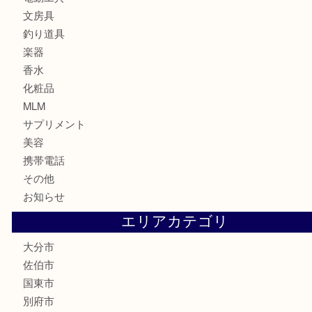
鉄道関連品
テレホンカード
株主優待券
ハガキ
骨董品
古美術品
家電
喫煙具
電動工具
文房具
釣り道具
楽器
香水
化粧品
MLM
サプリメント