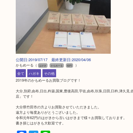
公開日:2019/07/17 最終更新日:2020/04/06
かもめーる
（
）
はがき
かもめーる
62円
全て
ハガキ
その他
2019年のかもめーるお買取ブログです！
大分,別府,由布,日出,杵築,国東,豊後高田,宇佐,由布,玖珠,日田,臼杵,
店」です！
大分県竹田市の方よりお買取させていただきました。
遠方より毎度ありがとうございました。
令和元年62円のはがきから古いはがきまで様々お買取しております。
書き損じはがきも大歓迎です。