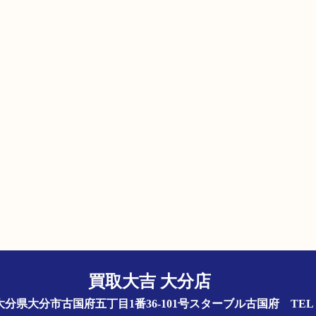
買取大吉 大分店
844 大分県大分市古国府五丁目1番36-101号スターブル古国府
TEL 