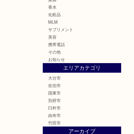
香水
化粧品
MLM
サプリメント
美容
携帯電話
その他
お知らせ
エリアカテゴリ
大分市
佐伯市
国東市
別府市
臼杵市
由布市
竹田市
アーカイブ