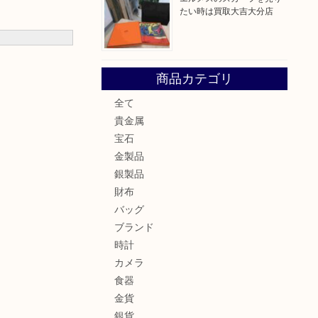
たい時は買取大吉大分店
商品カテゴリ
全て
貴金属
宝石
金製品
銀製品
財布
バッグ
ブランド
時計
カメラ
食器
金貨
銀貨