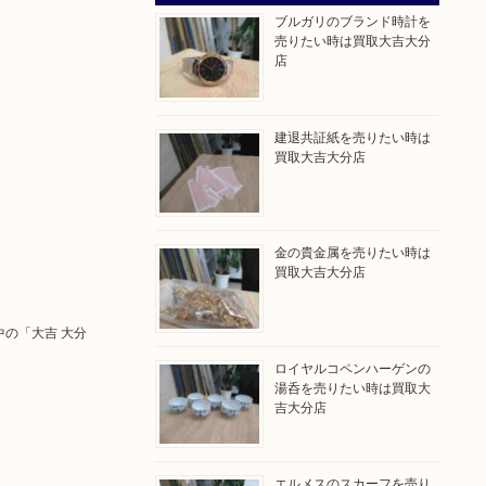
ブルガリのブランド時計を
売りたい時は買取大吉大分
店
建退共証紙を売りたい時は
買取大吉大分店
金の貴金属を売りたい時は
買取大吉大分店
中の「大吉 大分
ロイヤルコペンハーゲンの
湯呑を売りたい時は買取大
吉大分店
エルメスのスカーフを売り