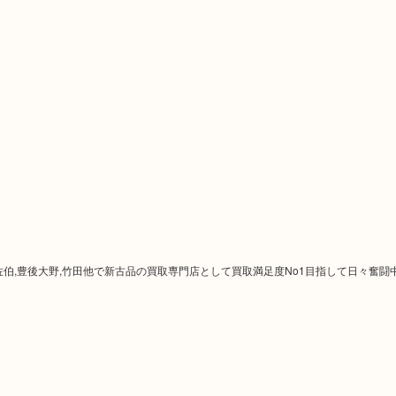
津久見,佐伯,豊後大野,竹田他で新古品の買取専門店として買取満足度No1目指して日々奮闘