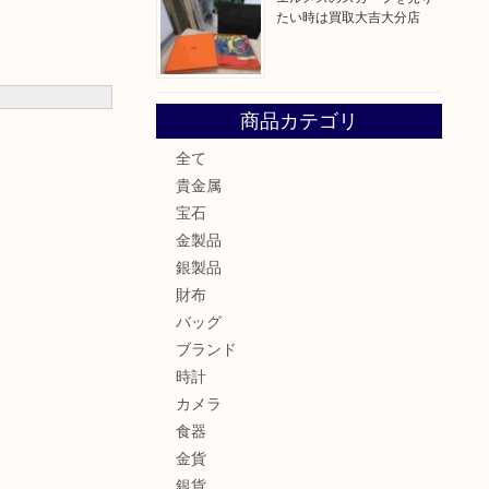
たい時は買取大吉大分店
商品カテゴリ
全て
貴金属
宝石
金製品
銀製品
財布
バッグ
ブランド
時計
カメラ
食器
金貨
銀貨