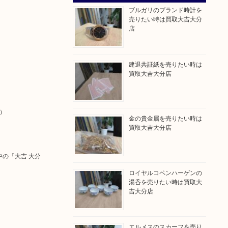
ブルガリのブランド時計を
売りたい時は買取大吉大分
店
建退共証紙を売りたい時は
買取大吉大分店
）
金の貴金属を売りたい時は
買取大吉大分店
中の「大吉 大分
ロイヤルコペンハーゲンの
湯呑を売りたい時は買取大
吉大分店
エルメスのスカーフを売り