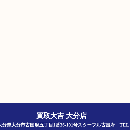
買取大吉 大分店
844 大分県大分市古国府五丁目1番36-101号スターブル古国府
TEL 