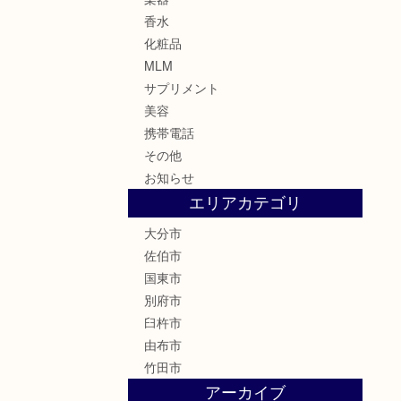
香水
化粧品
MLM
サプリメント
美容
携帯電話
その他
お知らせ
エリアカテゴリ
大分市
佐伯市
国東市
別府市
臼杵市
由布市
竹田市
アーカイブ