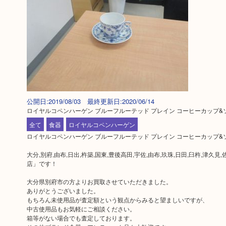
公開日:2019/08/03 最終更新日:2020/06/14
ロイヤルコペンハーゲン ブルーフルーテッド プレイン コーヒーカップ&
全て
食器
ロイヤルコペンハーゲン
ロイヤルコペンハーゲン ブルーフルーテッド プレイン コーヒーカップ
大分,別府,由布,日出,杵築,国東,豊後高田,宇佐,由布,玖珠,日田,臼杵,
店」です！
大分県別府市の方よりお買取させていただきました。
ありがとうございました。
もちろん未使用品が査定額という観点からみると望ましいですが、
中古使用品もお気軽にご相談ください。
箱等がない場合でも査定しております。