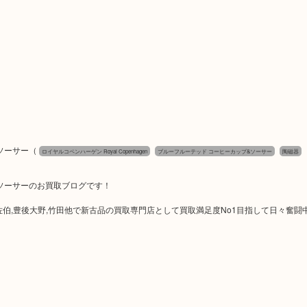
ソーサー
（
ロイヤルコペンハーゲン Royal Copenhagen
ブルーフルーテッド コーヒーカップ&ソーサー
陶磁器
&ソーサーのお買取ブログです！
津久見,佐伯,豊後大野,竹田他で新古品の買取専門店として買取満足度No1目指して日々奮闘