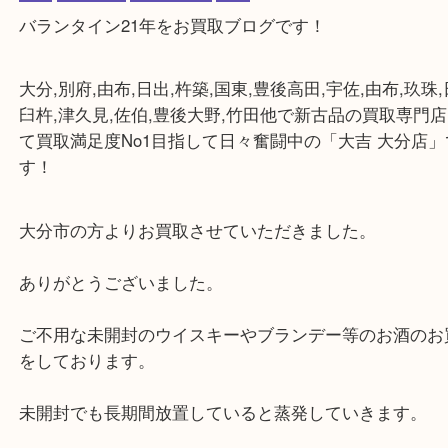
公開日:2019/08/14 最終更新日:2020/06/14
バランタイン21年
（
ウイスキー
バランタイン Ballantine's 21年
スコ
SCOTCH
）
全て
ウイスキー
バランタイン
お酒
バランタイン21年をお買取ブログです！
大分,別府,由布,日出,杵築,国東,豊後高田,宇佐,由布,玖
臼杵,津久見,佐伯,豊後大野,竹田他で新古品の買取
て買取満足度No1目指して日々奮闘中の「大吉 大分
す！
大分市の方よりお買取させていただきました。
ありがとうございました。