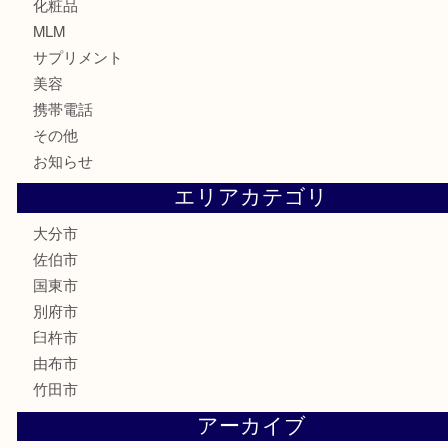
骨董品
古美術品
家電
喫煙具
電動工具
文房具
釣り道具
楽器
香水
化粧品
MLM
サプリメント
美容
携帯電話
その他
お知らせ