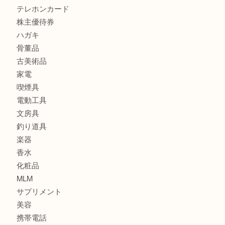
カメラ
食器
金貨
銀貨
記念メダル
古銭
お酒
印紙
切手
金券・商品券
鉄道関連品
テレホンカード
株主優待券
ハガキ
骨董品
古美術品