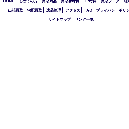
2021年
2020年
2019年
2018年
買取大吉 大分店
〒870-0844 大分県大分市古国府五丁目1番36-101号スターブル
TEL 0120-884-848
営業時間 10：00～18：00
不定休
古物商許可証
大分県公安委員会 第941020001524号
HOME
初めての方
買取商品
買取参考例
HP特典
買取ブログ
出張買取
宅配買取
遺品整理
アクセス
FAQ
プライバシー