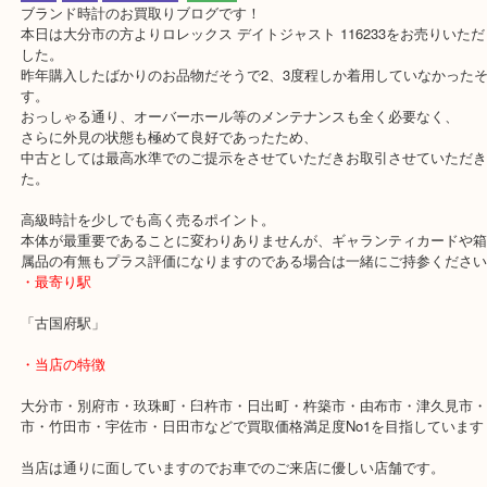
公開日:2019/09/26 最終更新日:2025/06/06
ロレックス デイトジャスト 116233
（
ロレックス ROLEX
デイトジャ
DATEJUST 116233
ステンレス ゴールド
）
全て
時計
ロレックス
別府市
ブランド時計のお買取りブログです！
本日は大分市の方よりロレックス デイトジャスト 116233をお売り
した。
昨年購入したばかりのお品物だそうで2、3度程しか着用していなか
す。
おっしゃる通り、オーバーホール等のメンテナンスも全く必要なく
さらに外見の状態も極めて良好であったため、
中古としては最高水準でのご提示をさせていただきお取引させてい
た。
高級時計を少しでも高く売るポイント。
本体が最重要であることに変わりありませんが、ギャランティカー
属品の有無もプラス評価になりますのである場合は一緒にご持参く
・最寄り駅
「古国府駅」