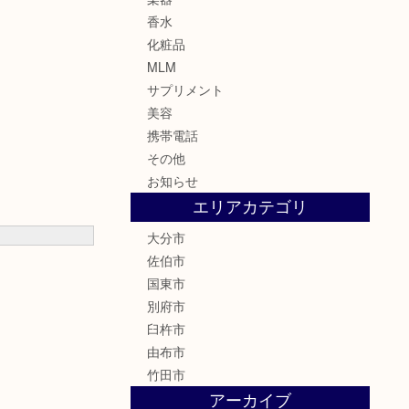
香水
化粧品
MLM
サプリメント
美容
携帯電話
その他
お知らせ
エリアカテゴリ
大分市
佐伯市
国東市
別府市
臼杵市
由布市
竹田市
アーカイブ