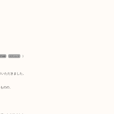
）
1446
ステンレス
売りいただきました。
たものの、