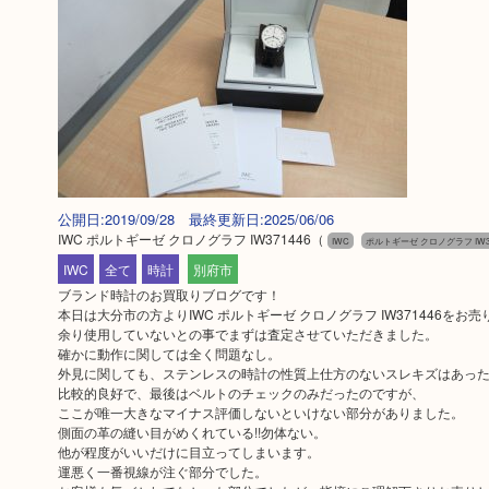
公開日:2019/09/28 最終更新日:2025/06/06
IWC ポルトギーゼ クロノグラフ IW371446
（
IWC
ポルトギーゼ クロノグラフ IW37
IWC
全て
時計
別府市
ブランド時計のお買取りブログです！
本日は大分市の方よりIWC ポルトギーゼ クロノグラフ IW371446をお
余り使用していないとの事でまずは査定させていただきました。
確かに動作に関しては全く問題なし。
外見に関しても、ステンレスの時計の性質上仕方のないスレキズはあっ
比較的良好で、最後はベルトのチェックのみだったのですが、
ここが唯一大きなマイナス評価しないといけない部分がありました。
側面の革の縫い目がめくれている!!勿体ない。
他が程度がいいだけに目立ってしまいます。
運悪く一番視線が注ぐ部分でした。