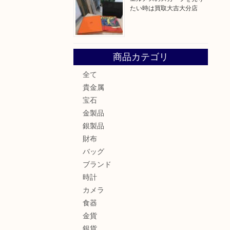
たい時は買取大吉大分店
商品カテゴリ
全て
貴金属
宝石
金製品
銀製品
財布
バッグ
ブランド
時計
カメラ
食器
金貨
銀貨