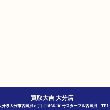
買取大吉 大分店
844 大分県大分市古国府五丁目1番36-101号スターブル古国府
TEL 