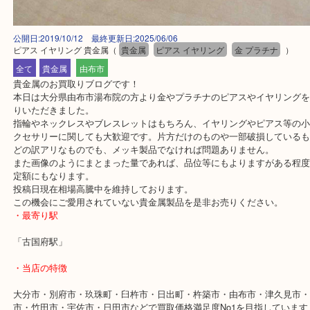
公開日:2019/10/12 最終更新日:2025/06/06
ピアス イヤリング 貴金属
（
貴金属
ピアス イヤリング
金 プラチナ
全て
貴金属
由布市
貴金属のお買取りブログです！
本日は大分県由布市湯布院の方より金やプラチナのピアスやイヤリ
りいただきました。
指輪やネックレスやブレスレットはもちろん、イヤリングやピアス
クセサリーに関しても大歓迎です。片方だけのものや一部破損して
どの訳アリなものでも、メッキ製品でなければ問題ありません。
また画像のようにまとまった量であれば、品位等にもよりますがあ
定額にもなります。
投稿日現在相場高騰中を維持しております。
この機会にご愛用されていない貴金属製品を是非お売りください。
・最寄り駅