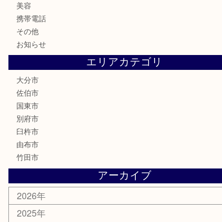
骨董品
古美術品
家電
喫煙具
電動工具
文房具
釣り道具
楽器
香水
化粧品
MLM
サプリメント
美容
携帯電話
その他
お知らせ