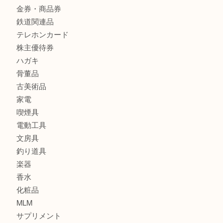
ブランド
時計
カメラ
食器
金貨
銀貨
記念メダル
古銭
お酒
印紙
切手
金券・商品券
鉄道関連品
テレホンカード
株主優待券
ハガキ