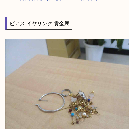
HOME
>
最新の買取情報
>
貴金属買取 ピアス 金｜由布 大分
ピアス イヤリング 貴金属