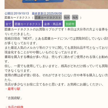
公開日:2019/10/13 最終更新日:2025/06/06
図書カードネクスト
（
図書カードネクスト
N/A
N/A
）
全て
図書カードネクスト
金券・商品券
別府市
図書カードネクストのお買取りブログです！本日は大分市の方より
りいただきました。
投稿日現在「NEXT」とある図書カードについては買取対応してい
が多くなっております。
また最近人気のメルカリ等のフリマに関しても原則出品不可となっ
現金化することがやや難しいものとなっております。
書籍を購入する機会が多い方は、売らずに迷わずご使用される強く
す。
但し、一度でも使用してしまいますと、残高がどれだけ残っていて
できなくなります。
使用の際は必ず使い切る。それができそうにない方や本等を購入し