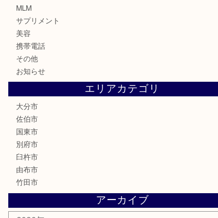
株主優待券
ハガキ
骨董品
古美術品
家電
喫煙具
電動工具
文房具
釣り道具
楽器
香水
化粧品
MLM
サプリメント
美容
携帯電話