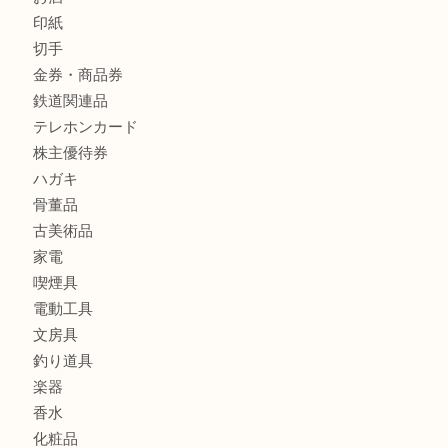
財布
バッグ
ブランド
時計
カメラ
食器
金貨
銀貨
記念メダル
古銭
お酒
印紙
切手
金券・商品券
鉄道関連品
テレホンカード