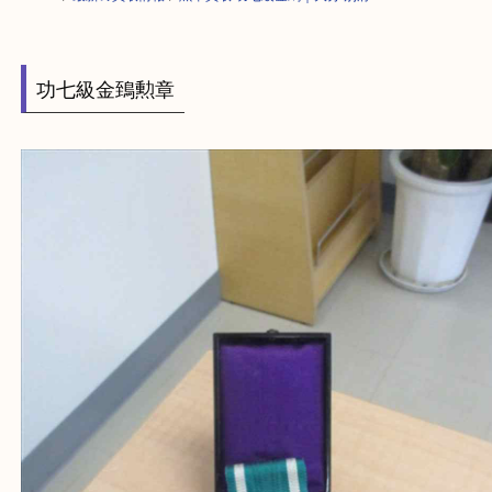
HOME
>
最新の買取情報
>
勲章買取 功七級金鵄｜大分 別府
功七級金鵄勲章