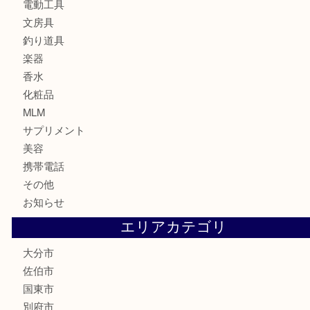
記念メダル
古銭
お酒
印紙
切手
金券・商品券
鉄道関連品
テレホンカード
株主優待券
ハガキ
骨董品
古美術品
家電
喫煙具
電動工具
文房具