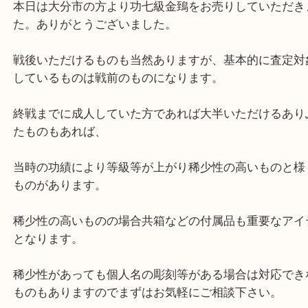
公開日:2019/10/15 最終更新日:2025/06/06
功七級金鵄勲章
（
勲章
功七級金鵄勲章
N/A
）
全て
骨董品
別府市
勲章のお買取りブログです！
本日は大分市の方より功七級金鵄をお売りしていた
た。ありがとうございました。
戦後いただけるものも当然ありますが、基本的に査
しているものは戦前のものになります。
終戦までに成人していた方であれば大半いただける
たものもあれば、
当時の功績により等級等が上がり稀少性の高いもの
ものがあります。