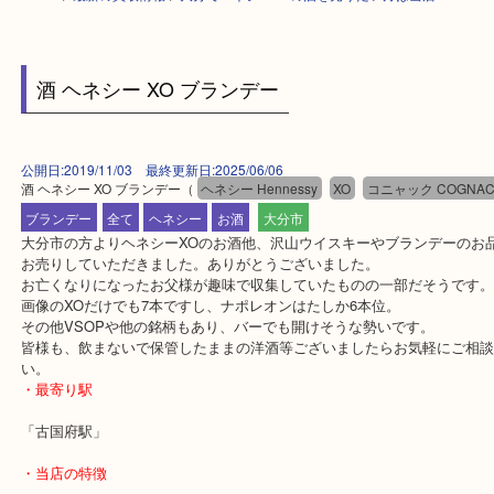
HOME
>
最新の買取情報
>
大分でヘネシーXOの酒を売りたい方は当店へ
酒 ヘネシー XO ブランデー
公開日:2019/11/03 最終更新日:2025/06/06
酒 ヘネシー XO ブランデー
（
ヘネシー Hennessy
XO
コニャック CO
ブランデー
全て
ヘネシー
お酒
大分市
大分市の方よりヘネシーXOのお酒他、沢山ウイスキーやブランデー
お売りしていただきました。ありがとうございました。
お亡くなりになったお父様が趣味で収集していたものの一部だそう
画像のXOだけでも7本ですし、ナポレオンはたしか6本位。
その他VSOPや他の銘柄もあり、バーでも開けそうな勢いです。
皆様も、飲まないで保管したままの洋酒等ございましたらお気軽に
い。
・最寄り駅