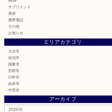
骨董品
古美術品
家電
喫煙具
電動工具
文房具
釣り道具
楽器
香水
化粧品
MLM
サプリメント
美容
携帯電話
その他
お知らせ