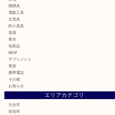
古銭
お酒
印紙
切手
金券・商品券
鉄道関連品
テレホンカード
株主優待券
ハガキ
骨董品
古美術品
家電
喫煙具
電動工具
文房具
釣り道具