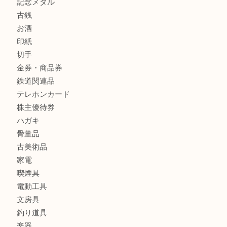
銀製品
財布
バッグ
ブランド
時計
カメラ
食器
金貨
銀貨
記念メダル
古銭
お酒
印紙
切手
金券・商品券
鉄道関連品