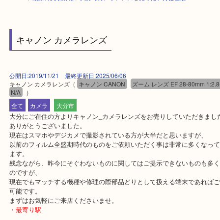
HOME
>
最新の買取情報
>
大分でカメラレンズを売りたい方は当店へ
キャノン カメラレンズ
公開日:2019/11/21 最終更新日:2025/06/06
キャノン カメラレンズ
（
キャノン CANON
ズーム レンズ EF 28-80mm 1
N/A
）
全て
カメラ
大分市
大分にご在住の方よりキャノン_カメラレンズをお売りしていただき
ありがとうございました。
現在はスマホやデジカメで撮影されている方が大半だと思いますが
以前のフィルム全盛期時代のものをご依頼いただく事は非常に多く
ます。
残念ながら、昨今にそぐわないものに関してはご提示できないもの
のですが、