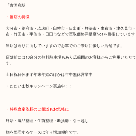
現在でもマッチする機種や修理の際部品どりとして扱える端末であ
可能です。
まずはお気軽にご来店くださいませ。
・最寄り駅
「古国府駅」
・当店の特徴
大分市・別府市・玖珠町・臼杵市・日出町・杵築市・由布市・津久
市・竹田市・宇佐市・日田市などで買取価格満足度No1を目指して
当店は通りに面していますのでお車でのご来店に優しい店舗です。
店舗前には10台分の無料駐車場もあり広範囲のお客様からご利用い
す。
土日祝日休まず年末年始のほかは年中無休営業中
・ただいま秋キャンペーン実施中！！