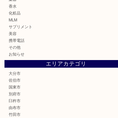
テレホンカード
株主優待券
ハガキ
骨董品
古美術品
家電
喫煙具
電動工具
文房具
釣り道具
楽器
香水
化粧品
MLM
サプリメント
美容