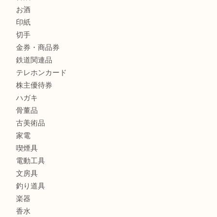
財布
バッグ
ブランド
時計
カメラ
食器
金貨
銀貨
記念メダル
古銭
お酒
印紙
切手
金券・商品券
鉄道関連品
テレホンカード