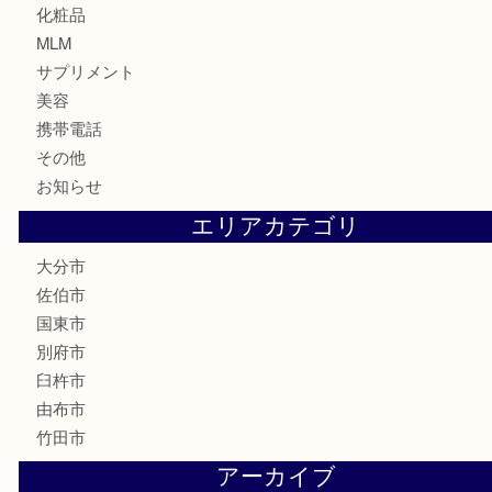
株主優待券
ハガキ
骨董品
古美術品
家電
喫煙具
電動工具
文房具
釣り道具
楽器
香水
化粧品
MLM
サプリメント
美容
携帯電話