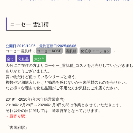
HOME
>
最新の買取情報
>
大分でコーセーの雪肌精等のコスメを売りたい
コーセー 雪肌精
公開日:2019/12/06 最終更新日:2025/06/06
コーセー 雪肌精
（
コーセー KOSE
雪肌精
化粧水 ローション
）
全て
化粧品
大分市
大分にご在住の方よりコーセー_雪肌精_コスメをお売りしていただ
ありがとうございました。
貰い物だけど使っているシリーズと違う。
複数や定期購入したけど効果を感じないから未開封のものを売りた
など様々な理由で化粧品類がご不用な方お気軽にご来店ください。
2019年-2020年(年末年始営業案内)
2019年12月29日～2020年1月3日の間は休業とさせていただきます。