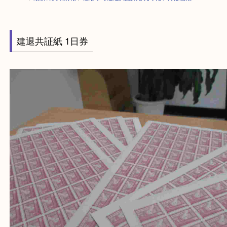
HOME
>
最新の買取情報
>
佐伯市で建退共証紙を売りたい方は当店へ
建退共証紙 1日券