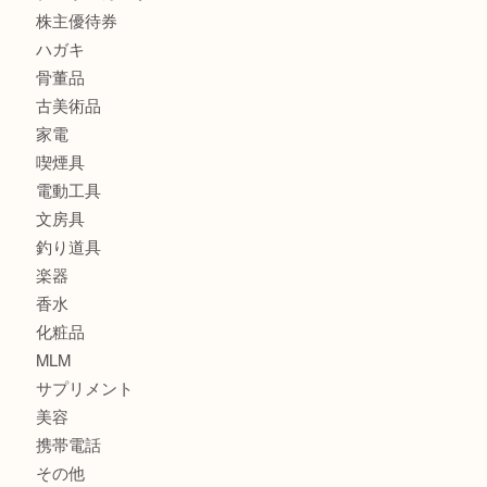
食器
金貨
銀貨
記念メダル
古銭
お酒
印紙
切手
金券・商品券
鉄道関連品
テレホンカード
株主優待券
ハガキ
骨董品
古美術品
家電