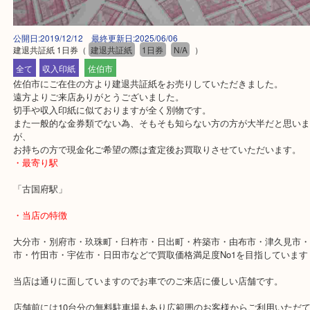
公開日:2019/12/12 最終更新日:2025/06/06
建退共証紙 1日券
（
建退共証紙
1日券
N/A
）
全て
収入印紙
佐伯市
佐伯市にご在住の方より建退共証紙をお売りしていただきました。
遠方よりご来店ありがとうございました。
切手や収入印紙に似ておりますが全く別物です。
また一般的な金券類でない為、そもそも知らない方の方が大半だと
が、
お持ちの方で現金化ご希望の際は査定後お買取りさせていただいま
・最寄り駅
「古国府駅」
・当店の特徴