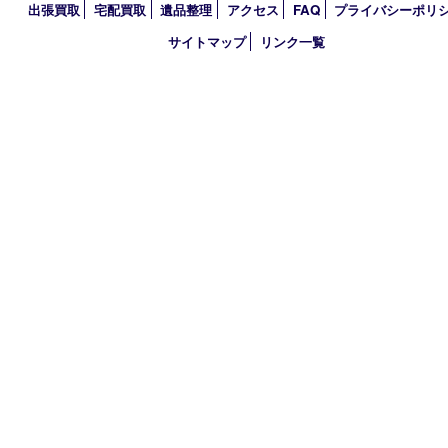
2020年
2019年
2018年
買取大吉 大分店
〒870-0844 大分県大分市古国府五丁目1番36-101号スターブル
TEL 0120-884-848
営業時間 10：00～18：00
不定休
古物商許可証
大分県公安委員会 第941020001524号
HOME
初めての方
買取商品
買取参考例
HP特典
買取ブログ
出張買取
宅配買取
遺品整理
アクセス
FAQ
プライバシー