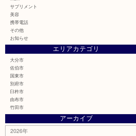
ハガキ
骨董品
古美術品
家電
喫煙具
電動工具
文房具
釣り道具
楽器
香水
化粧品
MLM
サプリメント
美容
携帯電話
その他