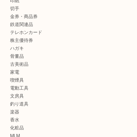
バッグ
ブランド
時計
カメラ
食器
金貨
銀貨
記念メダル
古銭
お酒
印紙
切手
金券・商品券
鉄道関連品
テレホンカード
株主優待券