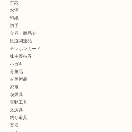
金製品
銀製品
財布
バッグ
ブランド
時計
カメラ
食器
金貨
銀貨
記念メダル
古銭
お酒
印紙
切手
金券・商品券