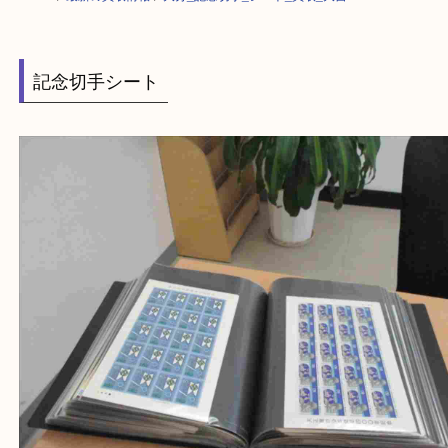
HOME
>
最新の買取情報
>
大分_記念切手_シート_買取_大吉
記念切手シート