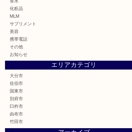
鉄道関連品
テレホンカード
株主優待券
ハガキ
骨董品
古美術品
家電
喫煙具
電動工具
文房具
釣り道具
楽器
香水
化粧品
MLM
サプリメント