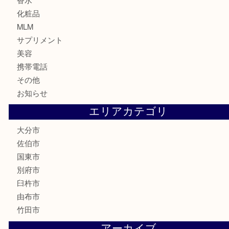
鉄道関連品
テレホンカード
株主優待券
ハガキ
骨董品
古美術品
家電
喫煙具
電動工具
文房具
釣り道具
楽器
香水
化粧品
MLM
サプリメント