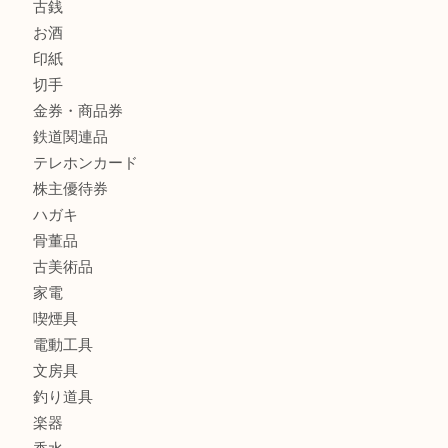
金製品
銀製品
財布
バッグ
ブランド
時計
カメラ
食器
金貨
銀貨
記念メダル
古銭
お酒
印紙
切手
金券・商品券