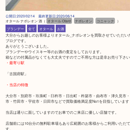
公開日:2020/02/14 最終更新日:2020/06/14
オタール ナポレオン 酒
（
オタール Otard
ナポレオン
コニャック
）
ブランデー
全て
オタール
お酒
大分からお越しのお客様よりオタール_ナポレオンを買取させていた
ブログです。
ありがとうございました。
ブランデーやウイスキー等のお酒の査定をしております。
箱などの付属品がなくても大丈夫ですのでご不用な方は是非お売り
・最寄り駅
「古国府駅」
・当店の特徴