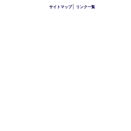
2019年
2018年
買取大吉 大分店
〒870-0844 大分県大分市古国府五丁目1番36-101号スターブル
TEL 0120-884-848
営業時間 10：00～18：00
不定休
古物商許可証
大分県公安委員会 第941020001524号
HOME
初めての方
買取商品
買取参考例
HP特典
買取ブログ
出張買取
宅配買取
遺品整理
アクセス
FAQ
プライバシー
サイトマップ
リンク一覧