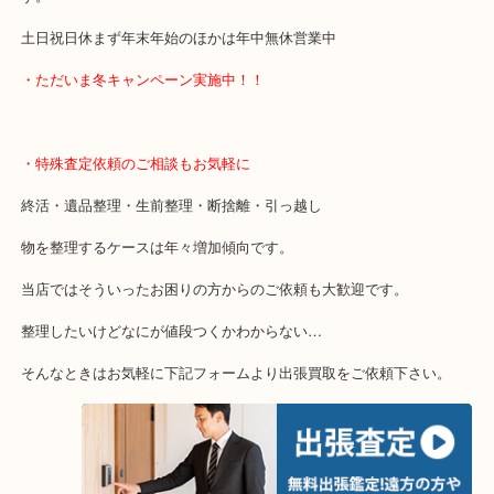
大分市・別府市・玖珠町・臼杵市・日出町・杵築市・由布市・津久
市・竹田市・宇佐市・日田市などで買取価格満足度No1を目指して
当店は通りに面していますのでお車でのご来店に優しい店舗です。
店舗前には10台分の無料駐車場もあり広範囲のお客様からご利用い
す。
土日祝日休まず年末年始のほかは年中無休営業中
・ただいま冬キャンペーン実施中！！
・特殊査定依頼のご相談もお気軽に
終活・遺品整理・生前整理・断捨離・引っ越し
物を整理するケースは年々増加傾向です。
当店ではそういったお困りの方からのご依頼も大歓迎です。