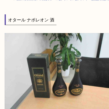
HOME
>
最新の買取情報
>
大分_オタール_ナポレオン_ブランデー_酒_買
オタール ナポレオン 酒