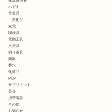
金貨
銀貨
記念メダル
古銭
お酒
印紙
切手
金券・商品券
鉄道関連品
テレホンカード
株主優待券
ハガキ
骨董品
古美術品
家電
喫煙具