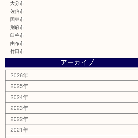
喫煙具
電動工具
文房具
釣り道具
楽器
香水
化粧品
MLM
サプリメント
美容
携帯電話
その他
お知らせ
エリアカテゴリ
大分市
佐伯市