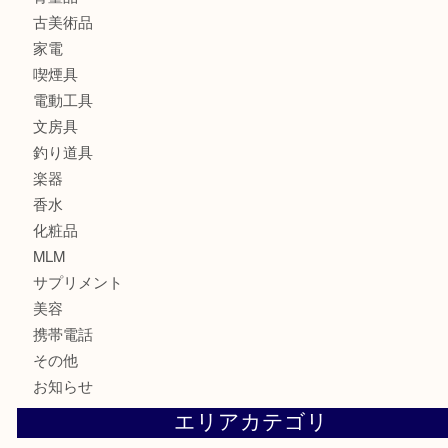
食器
金貨
銀貨
記念メダル
古銭
お酒
印紙
切手
金券・商品券
鉄道関連品
テレホンカード
株主優待券
ハガキ
骨董品
古美術品
家電