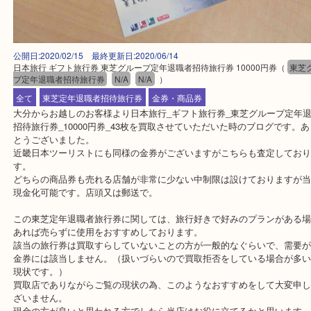
公開日:2020/02/15 最終更新日:2020/06/14
日本旅行 ギフト旅行券 東芝グループ定年退職者招待旅行券 10000円券
（
プ定年退職者招待旅行券
N/A
N/A
）
全て
東芝定年退職者招待旅行券
金券・商品券
大分からお越しのお客様より日本旅行_ギフト旅行券_東芝グループ
招待旅行券_10000円券_43枚を買取させていただいた時のブログで
とうございました。
近畿日本ツーリストにも同様の金券がございますがこちらも査定し
す。
どちらの商品券も売れる店舗が非常に少ない中制限は設けておりま
現金化可能です。店頭又は郵送で。
この東芝定年退職者旅行券に関しては、旅行好きで好みのプランが