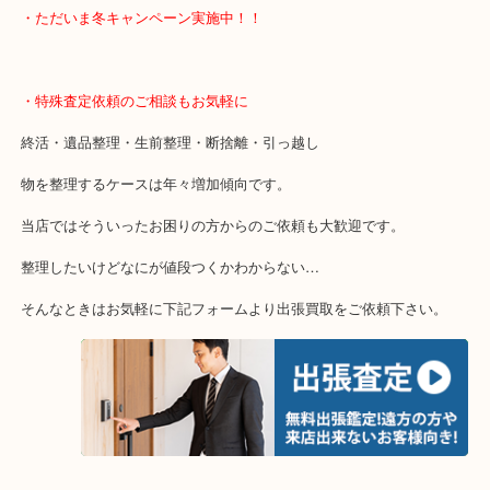
大分市・別府市・玖珠町・臼杵市・日出町・杵築市・由布市・津久
市・竹田市・宇佐市・日田市などで買取価格満足度No1を目指して
当店は通りに面していますのでお車でのご来店に優しい店舗です。
店舗前には10台分の無料駐車場もあり広範囲のお客様からご利用い
す。
土日祝日休まず年末年始のほかは年中無休営業中
・ただいま冬キャンペーン実施中！！
・特殊査定依頼のご相談もお気軽に
終活・遺品整理・生前整理・断捨離・引っ越し
物を整理するケースは年々増加傾向です。
当店ではそういったお困りの方からのご依頼も大歓迎です。