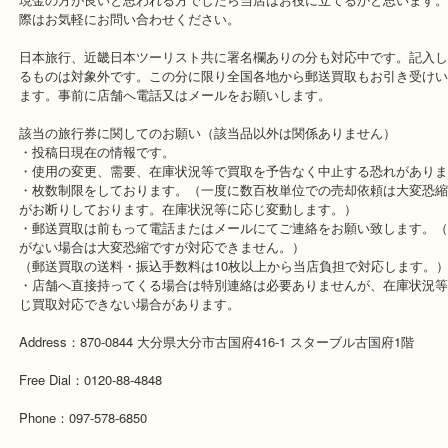
あれば売らずに使用をおすすめしております。
該当の旅行券は買取すらしていないことの方が一般的なぐらいで、
金券には該当しません。（扱いづらいので買取拒否をしている場合
現状です。）
買取店でありながらご覧の現状の為、このようなおすすめをして大
ざいません。
現金の方が良いと思われる方でしたら当店はお役に立てるかと思い
際はお気軽にお問い合わせください。
日本旅行、近畿日本ツーリスト共に署名欄ありの分も対応中です。
るものは対象外です。この分に限り全国各地から郵送買取もお引き
ます。事前に店舗へ電話又はメールをお願いします。
該当の旅行券に関してのお願い（該当品以外は関係ありません）
・投稿日現在の情報です。
・使用の変更、需要、在庫状況等で買取を予告なく中止する恐れが
・枚数制限をしております。（一度に数百枚単位での売却依頼は大
がお断りしております。在庫状況等に応じ変動します。）
・郵送買取は前もって電話またはメールにてご連絡をお願い致しま
がない場合は大変恐縮ですが対応できません。）
（郵送買取の送料・振込手数料は10枚以上から当店負担で対応しま
・店舗へ直接持ってくる場合は特別連絡は必要ありませんが、在庫