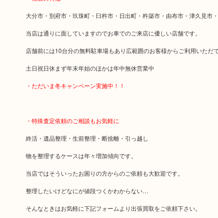
大分市・別府市・玖珠町・臼杵市・日出町・杵築市・由布市・津久見市・
当店は通りに面していますのでお車でのご来店に優しい店舗です。
店舗前には10台分の無料駐車場もあり広範囲のお客様からご利用いただ
土日祝日休まず年末年始のほかは年中無休営業中
・ただいま冬キャンペーン実施中！！
・特殊査定依頼のご相談もお気軽に
終活・遺品整理・生前整理・断捨離・引っ越し
物を整理するケースは年々増加傾向です。
当店ではそういったお困りの方からのご依頼も大歓迎です。
整理したいけどなにが値段つくかわからない…
そんなときはお気軽に下記フォームより出張買取をご依頼下さい。