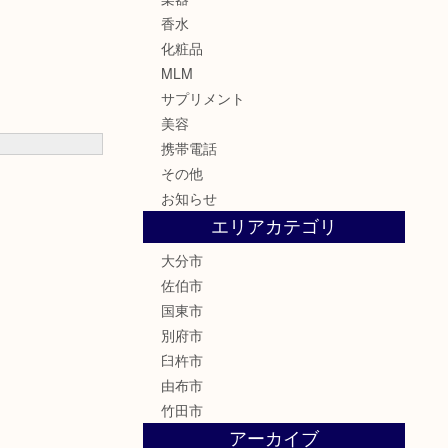
香水
化粧品
MLM
サプリメント
美容
携帯電話
その他
お知らせ
エリアカテゴリ
大分市
佐伯市
国東市
別府市
臼杵市
由布市
竹田市
アーカイブ