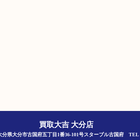
買取大吉 大分店
844 大分県大分市古国府五丁目1番36-101号スターブル古国府
TEL 