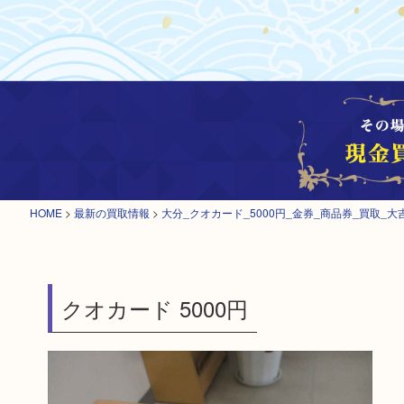
HOME
>
最新の買取情報
>
大分_クオカード_5000円_金券_商品券_買取_大
クオカード 5000円