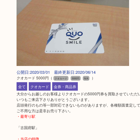
公開日:2020/03/01 最終更新日:2020/06/14
クオカード 5000円
（
）
クオカード
5000円
N/A
全て
クオカード
金券・商品券
大分からお越しのお客様よりクオカードの5000円券を買取させていただ
いつもご来店下さりありがとうございます。
店頭発行のもの等一部対応できないものがありますが、各種額面査定し
ご不用な方は是非お売り下さい。
・最寄り駅
「古国府駅」
・当店の特徴