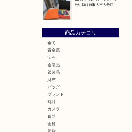
たい時は買取大吉大分店
商品カテゴリ
全て
貴金属
宝石
金製品
銀製品
財布
バッグ
ブランド
時計
カメラ
食器
金貨
銀貨