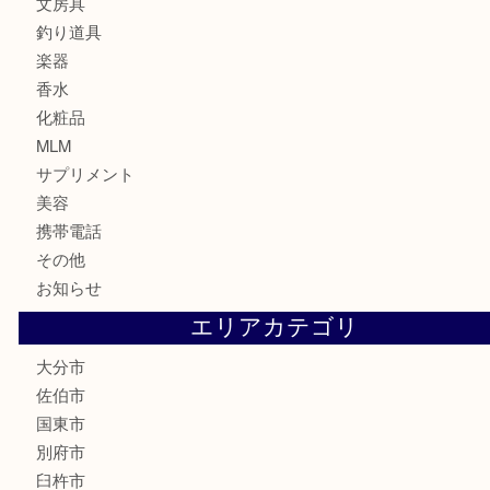
金券・商品券
鉄道関連品
テレホンカード
株主優待券
ハガキ
骨董品
古美術品
家電
喫煙具
電動工具
文房具
釣り道具
楽器
香水
化粧品
MLM