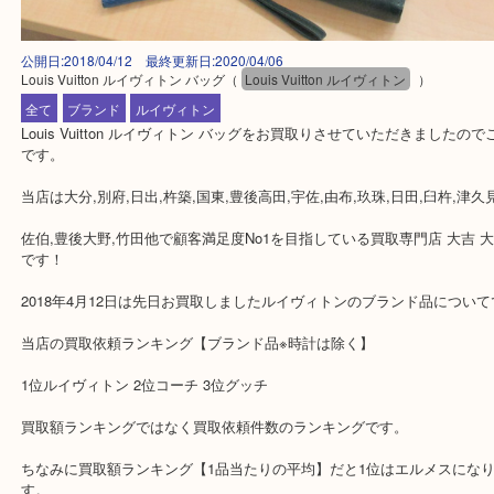
公開日:2018/04/12 最終更新日:2020/04/06
Louis Vuitton ルイヴィトン バッグ
（
Louis Vuitton ルイヴィトン
）
全て
ブランド
ルイヴィトン
Louis Vuitton ルイヴィトン バッグをお買取りさせていただきまし
です。
当店は大分,別府,日出,杵築,国東,豊後高田,宇佐,由布,玖珠,日田,臼杵,
佐伯,豊後大野,竹田他で顧客満足度No1を目指している買取専門店 大
です！
2018年4月12日は先日お買取しましたルイヴィトンのブランド品に
当店の買取依頼ランキング【ブランド品※時計は除く】