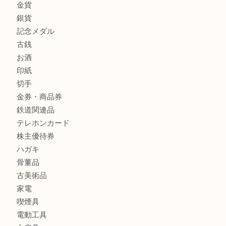
宝石
金製品
銀製品
財布
バッグ
ブランド
時計
カメラ
食器
金貨
銀貨
記念メダル
古銭
お酒
印紙
切手