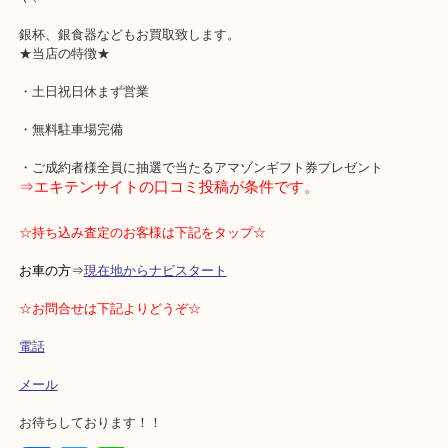
査定としては貴金属としてのシルバーでご提示後お買取させていた
た。
発行枚数の少ない稀少性が高い銀貨であれば製品として査定致しま
銀貨に限らず金やプラチナと同様に指輪やネックレスなどのアクセ
や、
銀杯、銀食器などもお買取致します。
★当店の特徴★
・土日祝日休まず営業
・無料駐車場完備
・ご成約者様全員に抽選で当たるアマゾンギフト券プレゼント
⇒エキテンサイトの口コミ投稿が条件です。
☆持ち込み査定のお客様は下記をタップ☆
お車の方⇒
現在地からナビスタート