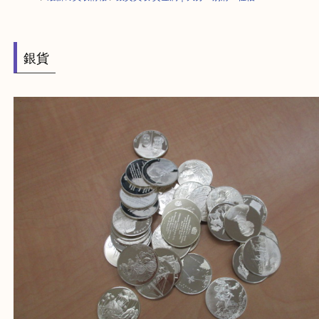
HOME
>
最新の買取情報
>
銀貨買取 貴金属｜大分・別府・佐伯
銀貨