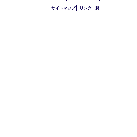
2018年
買取大吉 大分店
〒870-0844 大分県大分市古国府五丁目1番36-101号スターブル
TEL 0120-884-848
営業時間 10：00～18：00
不定休
古物商許可証
大分県公安委員会 第941020001524号
HOME
初めての方
買取商品
買取参考例
HP特典
買取ブログ
出張買取
宅配買取
遺品整理
アクセス
FAQ
プライバシー
サイトマップ
リンク一覧