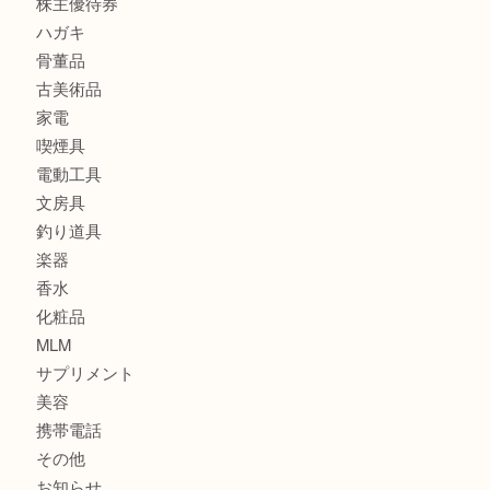
銀貨
記念メダル
古銭
お酒
印紙
切手
金券・商品券
鉄道関連品
テレホンカード
株主優待券
ハガキ
骨董品
古美術品
家電
喫煙具
電動工具