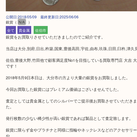
公開日:2018/05/09 最終更新日:2025/06/06
銀貨
（
N/A
）
全て
貴金属
佐伯市
銀貨をお買取りさせていただきましたのでご紹介です。
当店は大分,別府,日出,杵築,国東,豊後高田,宇佐,由布,玖珠,日田,臼杵,
佐伯,豊後大野,竹田他で顧客満足度No1を目指している買取専門店 大
です！
2018年5月9日本日は、大分市の方より大量の銀貨をお買取しました
今回お買取した銀貨にはプレミアム価値はございませんでした。