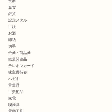
貴金属
宝石
金製品
銀製品
財布
バッグ
ブランド
時計
カメラ
食器
金貨
銀貨
記念メダル
古銭
お酒
印紙