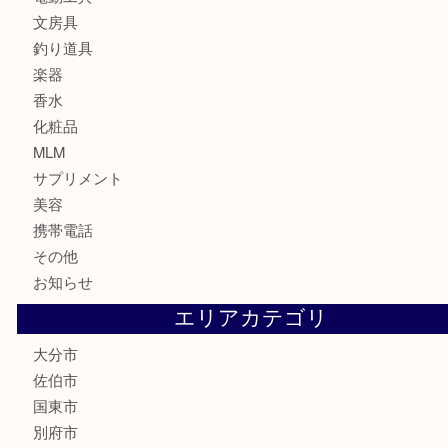
切手
金券・商品券
鉄道関連品
テレホンカード
株主優待券
ハガキ
骨董品
古美術品
家電
喫煙具
電動工具
文房具
釣り道具
楽器
香水
化粧品