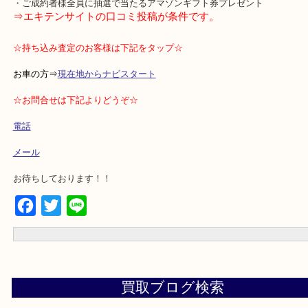
査定に関しては全て対応しておりますのでお気軽にご相談ください
★当店の特徴★
・土日祝日休まず営業
・無料駐車場完備
・ご成約者様全員に抽選で当たるアマゾンギフト券プレゼント
⇒エキテンサイトの口コミ投稿が条件です。
☆持ち込み査定のお客様は下記をタップ☆
お車の方⇒
現在地からナビスタート
☆お問合せは下記よりどうぞ☆
電話
メール
お待ちしております！！