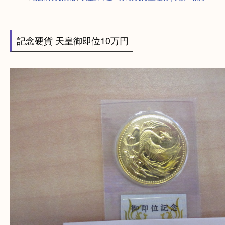
HOME
>
最新の買取情報
>
天皇御即位10万円買取 記念硬貨｜大分・別府
記念硬貨 天皇御即位10万円