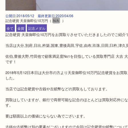
公開日:2018/05/12 最終更新日:2020/04/06
記念硬貨 天皇御即位10万円
（
N/A
）
全て
金貨
記念メダル
記念硬貨 天皇御即位10万円をお買取りさせていただきましたのでご
当店は大分,別府,日出,杵築,国東,豊後高田,宇佐,由布,玖珠,日田,臼杵,
佐伯,豊後大野,竹田他で顧客満足度No1を目指している買取専門店 大
です！
2018年5月12日本日は大分市の方より天皇御即位10万円記念硬貨を
した。
当店では記念硬貨や古銭や古紙幣などの買取もしております。