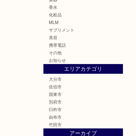
香水
化粧品
MLM
サプリメント
美容
携帯電話
その他
お知らせ
エリアカテゴリ
大分市
佐伯市
国東市
別府市
臼杵市
由布市
竹田市
アーカイブ