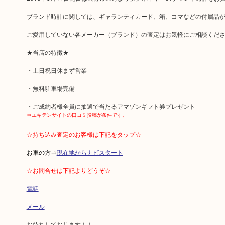
ブランド時計に関しては、ギャランティカード、箱、コマなどの付属品
ご愛用していない各メーカー（ブランド）の査定はお気軽にご相談くだ
★当店の特徴★
・土日祝日休まず営業
・無料駐車場完備
・ご成約者様全員に抽選で当たるアマゾンギフト券プレゼント
⇒エキテンサイトの口コミ投稿が条件です。
☆持ち込み査定のお客様は下記をタップ☆
お車の方⇒
現在地からナビスタート
☆お問合せは下記よりどうぞ☆
電話
メール
お待ちしております！！