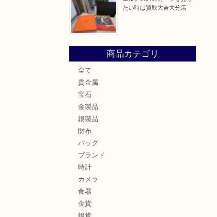
たい時は買取大吉大分店
商品カテゴリ
全て
貴金属
宝石
金製品
銀製品
財布
バッグ
ブランド
時計
カメラ
食器
金貨
銀貨