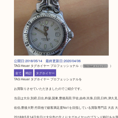
公開日:2018/05/14 最終更新日:2020/04/06
TAG Heuer タグホイヤー プロフェッショナル
（
）
TAG Heuer タグホイヤー
全て
時計
タグホイヤー
TAG Heuer タグホイヤー プロフェッショナルを
お買取りさせていただきましたのでご紹介です。
当店は大分,別府,日出,杵築,国東,豊後高田,宇佐,由布,玖珠,日田,臼杵,津久見
佐伯,豊後大野,竹田他で顧客満足度No1を目指している買取専門店 大吉 
2018年5月14日先日は大分市の方よりタグホイヤーのブランド時計をお