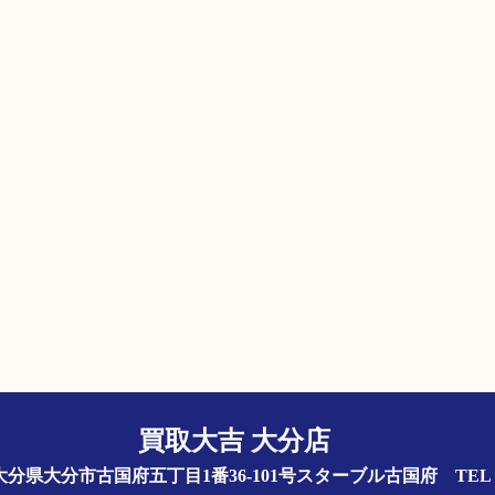
買取大吉 大分店
844 大分県大分市古国府五丁目1番36-101号スターブル古国府
TEL 