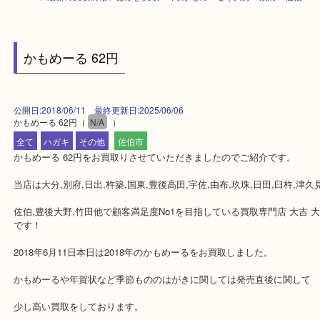
HOME
>
最新の買取情報
>
はがき買取 62円 かもめーる｜大分・別府・佐
かもめーる 62円
公開日:2018/06/11 最終更新日:2025/06/06
かもめーる 62円
（
N/A
）
全て
ハガキ
その他
佐伯市
かもめーる 62円をお買取りさせていただきましたのでご紹介です。
当店は大分,別府,日出,杵築,国東,豊後高田,宇佐,由布,玖珠,日田,臼杵,
佐伯,豊後大野,竹田他で顧客満足度No1を目指している買取専門店 大
です！
2018年6月11日本日は2018年のかもめーるをお買取しました。