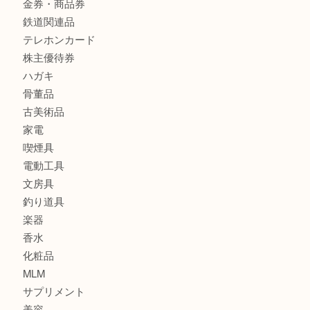
食器
金貨
銀貨
記念メダル
古銭
お酒
印紙
切手
金券・商品券
鉄道関連品
テレホンカード
株主優待券
ハガキ
骨董品
古美術品
家電