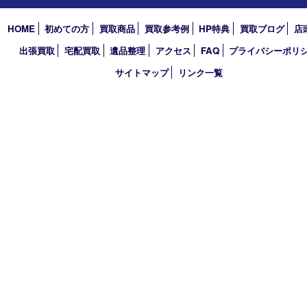
2020年
2019年
2018年
買取大吉 大分店
〒870-0844 大分県大分市古国府五丁目1番36-101号スターブル
TEL 0120-884-848
営業時間 10：00～18：00
不定休
古物商許可証
大分県公安委員会 第941020001524号
HOME
初めての方
買取商品
買取参考例
HP特典
買取ブログ
出張買取
宅配買取
遺品整理
アクセス
FAQ
プライバシー