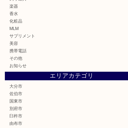
テレホンカード
株主優待券
ハガキ
骨董品
古美術品
家電
喫煙具
電動工具
文房具
釣り道具
楽器
香水
化粧品
MLM
サプリメント
美容