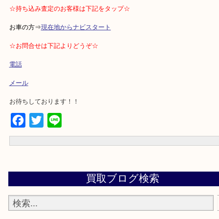
・土日祝日休まず営業
・無料駐車場完備
・ご成約者様全員に抽選で当たるアマゾンギフト券プレゼント
⇒エキテンサイトの口コミ投稿が条件です。
☆持ち込み査定のお客様は下記をタップ☆
お車の方⇒
現在地からナビスタート
☆お問合せは下記よりどうぞ☆
電話
メール
お待ちしております！！
Facebook
Twitter
Line