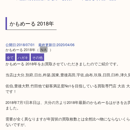
HOME
>
最新の買取情報
>
かもめーる買取 2018年 はがき｜大分・別府
かもめーる 2018年
公開日:2018/07/01 最終更新日:2020/04/06
かもめーる 2018年
（
N/A
）
全て
ハガキ
その他
かもめーる 2018年をお買取させていただきましたのでご紹介です。
当店は大分,別府,日出,杵築,国東,豊後高田,宇佐,由布,玖珠,日田,臼杵,
佐伯,豊後大野,竹田他で顧客満足度No1を目指している買取専門店 大
です！
2018年7月1日本日は、大分の方より2018年最新のかもめーるはが