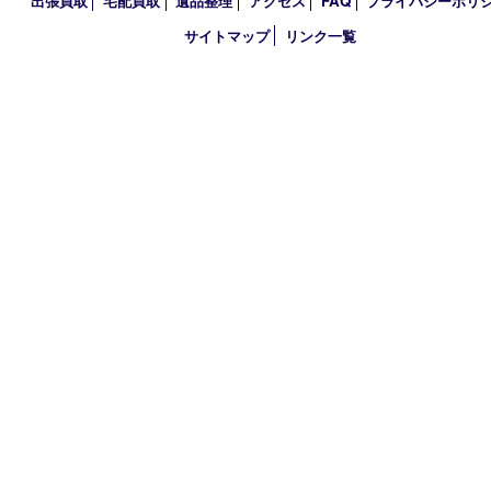
2019年
2018年
買取大吉 大分店
〒870-0844 大分県大分市古国府五丁目1番36-101号スターブル
TEL 0120-884-848
営業時間 10：00～18：00
不定休
古物商許可証
大分県公安委員会 第941020001524号
HOME
初めての方
買取商品
買取参考例
HP特典
買取ブログ
出張買取
宅配買取
遺品整理
アクセス
FAQ
プライバシー
サイトマップ
リンク一覧