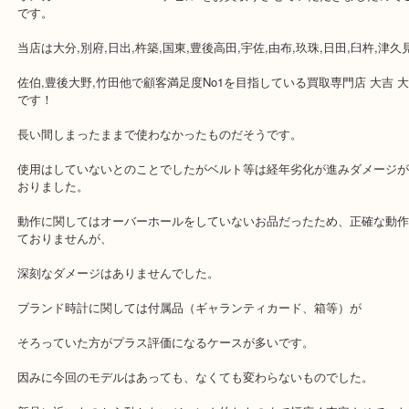
公開日:2018/07/18 最終更新日:2020/04/06
オメガ OMEGA DE VILLE デビル
（
オメガ OMEGA
）
全て
オメガ
時計
オメガ OMEGA DE VILLE デビル をお買取りさせていただきまし
です。
当店は大分,別府,日出,杵築,国東,豊後高田,宇佐,由布,玖珠,日田,臼杵,
佐伯,豊後大野,竹田他で顧客満足度No1を目指している買取専門店 大
です！
長い間しまったままで使わなかったものだそうです。
使用はしていないとのことでしたがベルト等は経年劣化が進みダメ
おりました。
動作に関してはオーバーホールをしていないお品だったため、正確
ておりませんが、
深刻なダメージはありませんでした。