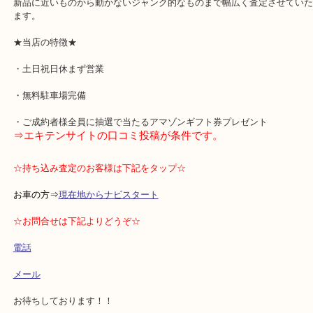
ブランド時計に関しては付属品（ギャランティカード、箱等）が
そろっていた方がプラス評価になるケースが多いです。
因みに今回のモデルはあっても、なくても変わらないものでした。
新品に近いものから動かないジャンク的なものまで幅広く査定させ
ます。
★当店の特徴★
・土日祝日休まず営業
・無料駐車場完備
・ご成約者様全員に抽選で当たるアマゾンギフト券プレゼント
⇒エキテンサイトの口コミ投稿が条件です。
☆持ち込み査定のお客様は下記をタップ☆
お車の方⇒
現在地からナビスタート