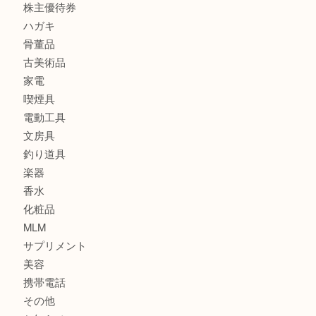
金貨
銀貨
記念メダル
古銭
お酒
印紙
切手
金券・商品券
鉄道関連品
テレホンカード
株主優待券
ハガキ
骨董品
古美術品
家電
喫煙具
電動工具