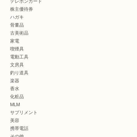
金貨
銀貨
記念メダル
古銭
お酒
印紙
切手
金券・商品券
鉄道関連品
テレホンカード
株主優待券
ハガキ
骨董品
古美術品
家電
喫煙具