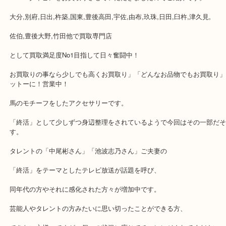
公開日:2018/08/19 最終更新日:2020/04/06
プラチナ|Pt900 タイピン
（
N/A
）
全て
貴金属
Pt900 タイピンをお買取りさせていただきましたのでご紹介です。
大分,別府,日出,杵築,国東,豊後高田,宇佐,由布,玖珠,日田,臼杵,津久見
佐伯,豊後大野,竹田他で買取専門店
として買取満足度No1目指して日々奮闘中！
お買取りの事なら少しでも高くお買取り」「どんなお品物でもお買
ットーに！営業中！
馬のモチーフをしたアクセサリーです。
「終活」として少しずつ身辺整理をされているようで今回はその一
す。
タレントの「中尾彬さん」「池波志乃さん」ご夫妻の