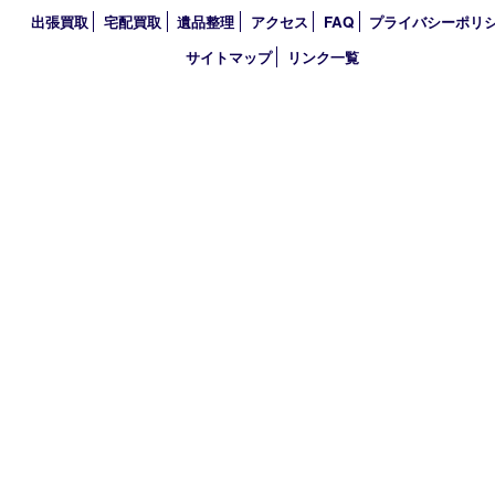
2019年
2018年
買取大吉 大分店
〒870-0844 大分県大分市古国府五丁目1番36-101号スターブル
TEL 0120-884-848
営業時間 10：00～18：00
不定休
古物商許可証
大分県公安委員会 第941020001524号
HOME
初めての方
買取商品
買取参考例
HP特典
買取ブログ
出張買取
宅配買取
遺品整理
アクセス
FAQ
プライバシー
サイトマップ
リンク一覧