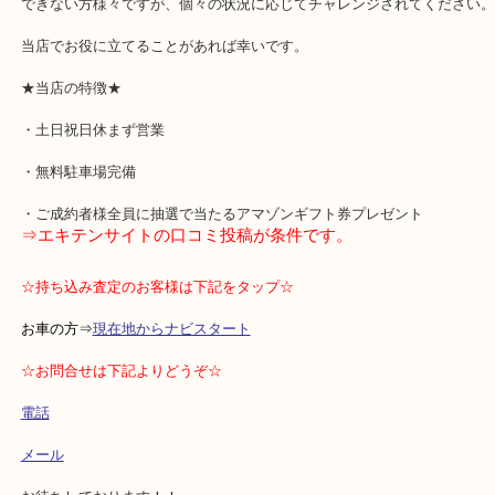
「終活」をテーマとしたテレビ放送が話題を呼び、
同年代の方やそれに感化された方々が増加中です。
芸能人やタレントの方みたいに思い切ったことができる方、
できない方様々ですが、個々の状況に応じてチャレンジされてくだ
当店でお役に立てることがあれば幸いです。
★当店の特徴★
・土日祝日休まず営業
・無料駐車場完備
・ご成約者様全員に抽選で当たるアマゾンギフト券プレゼント
⇒エキテンサイトの口コミ投稿が条件です。
☆持ち込み査定のお客様は下記をタップ☆