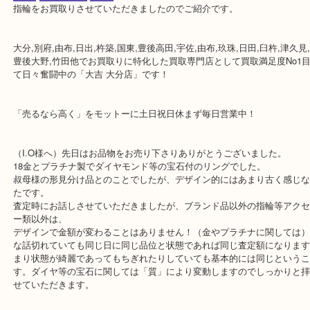
公開日:2018/12/19 最終更新日:2020/04/06
指輪
（
N/A
18金 K18 プラチナ Pt900 Pt850 エメラルド ルビー サフ
ンド
）
全て
ジュエリー
宝石
指輪をお買取りさせていただきましたのでご紹介です。
大分,別府,由布,日出,杵築,国東,豊後高田,宇佐,由布,玖珠,日田,臼杵,津
豊後大野,竹田他でお買取りに特化した買取専門店として買取満足度N
て日々奮闘中の「大吉 大分店」です！
「売るなら高く」をモットーに土日祝日休まず毎日営業中！
（I.O様へ）先日はお品物をお売り下さりありがとうございました。
18金とプラチナ製でダイヤモンド等の宝石付のリングでした。
叔母様の形見分け品とのことでしたが、デザイン的にはあまり古く
たです。
査定時にお話しさせていただきましたが、ブランド品以外の指輪等
ー類以外は、