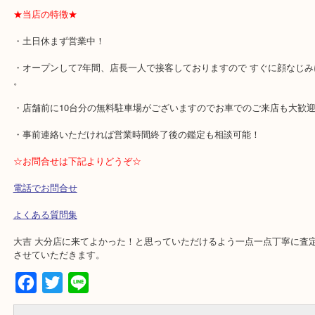
デザインで金額が変わることはありません！（金やプラチナに関し
な話切れていても同じ日に同じ品位と状態であれば同じ査定額にな
まり状態が綺麗であってもちぎれたりしていても基本的には同じと
す。ダイヤ等の宝石に関しては「質」により変動しますのでしっか
せていただきます。
★当店の特徴★
・土日休まず営業中！
・オープンして7年間、店長一人で接客しておりますので すぐに顔
。
・店舗前に10台分の無料駐車場がございますのでお車でのご来店も
・事前連絡いただければ営業時間終了後の鑑定も相談可能！
☆お問合せは下記よりどうぞ☆
電話でお問合せ