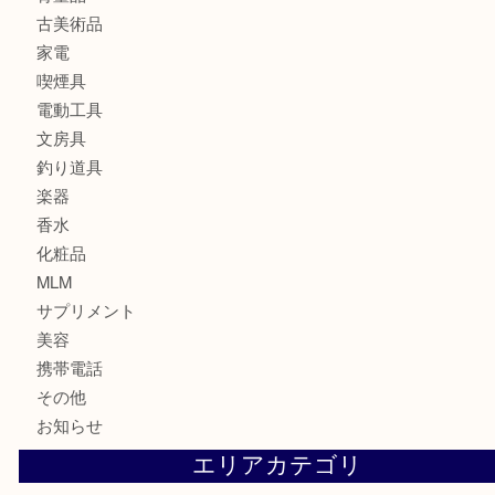
古銭
お酒
印紙
切手
金券・商品券
鉄道関連品
テレホンカード
株主優待券
ハガキ
骨董品
古美術品
家電
喫煙具
電動工具
文房具
釣り道具