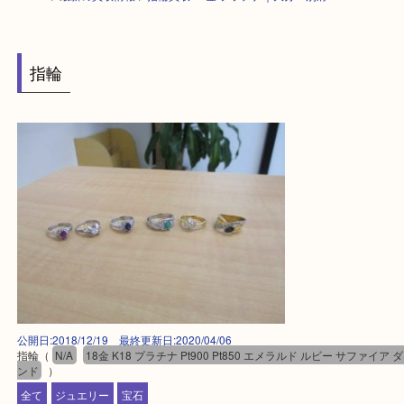
HOME
>
最新の買取情報
>
指輪買取 18金 プラチナ｜大分・別府
指輪